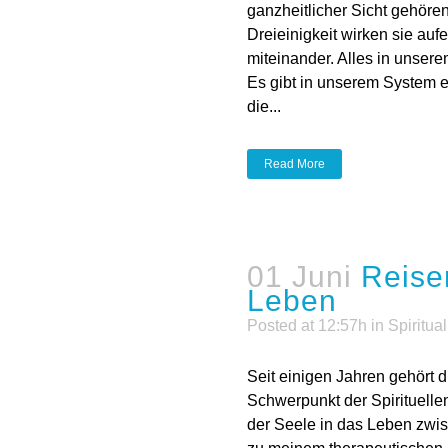
ganzheitlicher Sicht gehöre
Dreieinigkeit wirken sie aufe
miteinander. Alles in unse
Es gibt in unserem System 
die...
Read More
01 Juni
Reisen
Leben
Posted at 12:57h
in
Spiritual
Seit einigen Jahren gehört 
Schwerpunkt der Spirituell
der Seele in das Leben zwi