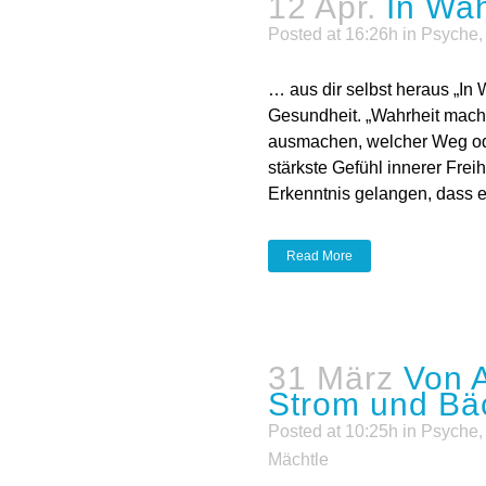
12 Apr.
In Wah
Posted at 16:26h
in
Psyche
… aus dir selbst heraus „In 
Gesundheit. „Wahrheit macht 
ausmachen, welcher Weg od
stärkste Gefühl innerer Frei
Erkenntnis gelangen, dass er 
Read More
freit sind
ie
,
Spiritualität
by
Claudia