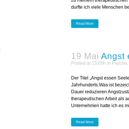
zu meinem therapeutischen 
durfte ich viele Menschen be
Read More
19 Mai
Angst 
Posted at 13:05h
in
Psyche
Der Titel „Angst essen Seele
Jahrhunderts.Was ist bezei
Dauer reduzieren Angstzustä
therapeutischen Arbeit als a
Unternehmen hatte ich es mi
Read More