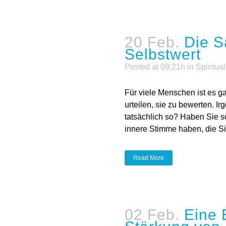
it dem
 Mächtle
er ihre Mitmenschen zu
auch ganz gut. - Ist dem
emerkt, dass Sie auch eine
 kommentiert? Hören Sie...
02 Feb.
Eine 