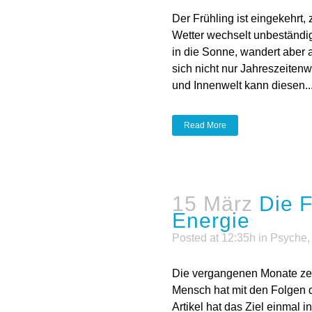
 kalendarische Frühling. Das
e in den Sturm, vom Regen
chen beider. So scheint es
halten. Auch unsere Außen-
15 März
Die F
Energie
Posted at 12:35h
in
Psyche
Die vergangenen Monate zeh
Mensch hat mit den Folgen 
Artikel hat das Ziel einmal 