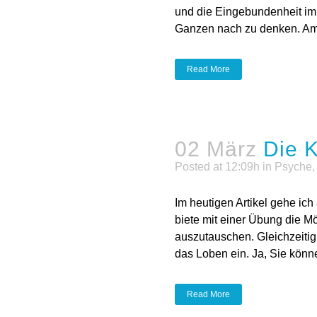
und die Eingebundenheit im
Ganzen nach zu denken. Am.
Read More
02 März
Die K
Posted at 12:09h
in
Psyche
Im heutigen Artikel gehe ich 
biete mit einer Übung die Mö
auszutauschen. Gleichzeitig 
das Loben ein. Ja, Sie können
Read More