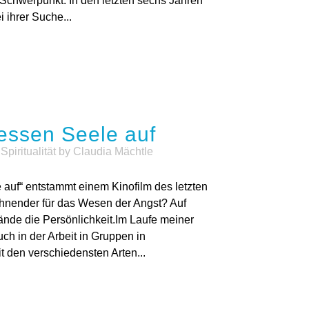
Schwerpunkt. In den letzten sechs Jahren
i ihrer Suche...
essen Seele auf
,
Spiritualität
by
Claudia Mächtle
 auf“ entstammt einem Kinofilm des letzten
chnender für das Wesen der Angst? Auf
nde die Persönlichkeit.Im Laufe meiner
uch in der Arbeit in Gruppen in
t den verschiedensten Arten...