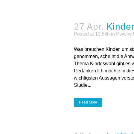
27 Apr.
Kinde
Posted at 10:58h
in
Psyche
Was brauchen Kinder, um st
genommen, scheint die Antwo
Thema Kindeswohl gibt es vie
Gedanken.Ich möchte in dies
wichtigsten Aussagen vorst
Studie...
Read More