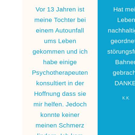
Vor 13 Jahren ist
Hat me
meine Tochter bei
Lebe
einem Autounfall
nachhalti
ums Leben
geordne
gekommen und ich
störungsf
habe einige
Bahne
Psychotherapeuten
gebrach
konsultiert in der
DANKE
Hoffnung dass sie
K.K.
mir helfen. Jedoch
konnte keiner
meinen Schmerz