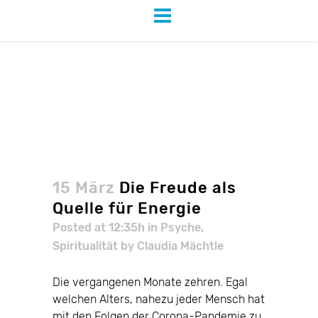
Die Freude als Quelle für
Energie
15 März
Die Freude als
Quelle für Energie
Posted at 12:35h
in
Psyche
,
Spiritualität
by
Claudia Mächtle
Die vergangenen Monate zehren. Egal
welchen Alters, nahezu jeder Mensch hat
mit den Folgen der Corona-Pandemie zu