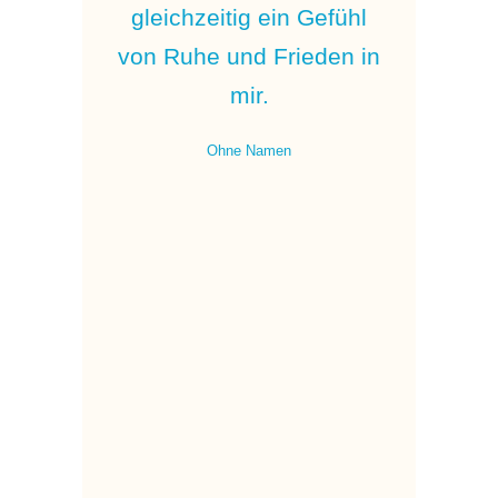
ein
gleichzeitig ein Gefühl
Erfa
s
von Ruhe und Frieden in
D
.
mir.
Ei
s
ha
Ohne Namen
l im
ve
Art
d
jung
 für
bew
iere
D
we
r.
er
men