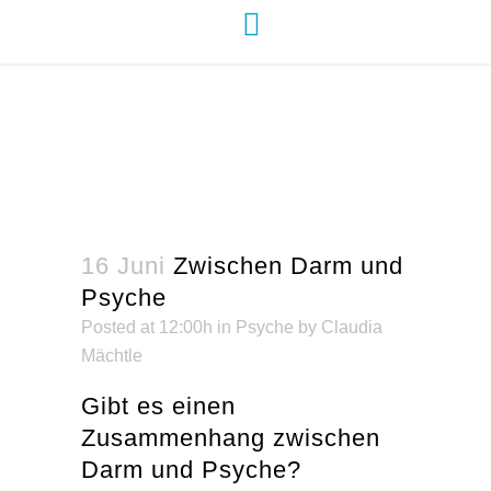
Zwischen Darm und Psyche
16 Juni
Zwischen Darm und
Psyche
Posted at 12:00h
in
Psyche
by
Claudia
Mächtle
Gibt es einen
Zusammenhang zwischen
Darm und Psyche?