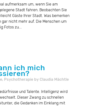
nmal aufmerksam um, wenn Sie am
gelegene Stadt fahren. Beobachten Sie
lleicht Gäste Ihrer Stadt. Was bemerken
nen gar nicht mehr auf. Die Menschen um
g Fotos zu...
ann ich mich
ssieren?
e
,
Psychotherapie
by
Claudia Mächtle
dürfnisse und Talente. Intelligenz wird
rwechselt. Dieser Zwang zu schnellen
itunter, die Gedanken im Einklang mit