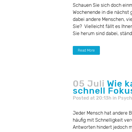
Schauen Sie sich doch ei
Wochenende in die nächst 
dabei andere Menschen, vie
Sie? Vielleicht fällt es Ih
Sie herum sind dabei, ständi
Read More
05 Juli
Wie k
schnell Foku
Posted at 20:13h
in
Psych
Jeder Mensch hat andere Be
häufig mit Schnelligkeit ve
Antworten hindert jedoch m