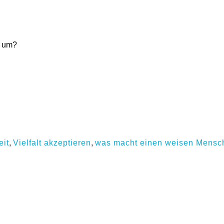
t um?
eit
,
Vielfalt akzeptieren
,
was macht einen weisen Mensc