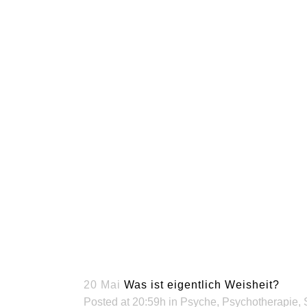
20 Mai
Was ist eigentlich Weisheit?
Posted at 20:59h
in
Psyche
,
Psychotherapie
,