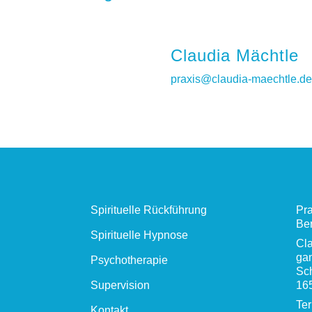
Claudia Mächtle
praxis@claudia-maechtle.de
Spirituelle Rückführung
Pra
Ber
Spirituelle Hypnose
Cla
gan
Psychotherapie
Sc
Supervision
16
Te
Kontakt